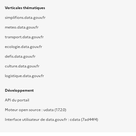
Verticales thématiques
simplifions.data.gouv.fr
meteo.data.gouv.fr
transport.data.gouv.fr
ecologie.data.gouv.fr
defis.data.gouv.fr
culture.data.gouv.fr
logistique.data.gouv.fr
Développement
API du portail
Moteur open source : udata (17.2.0)
Interface utilisateur de data.gouv.fr : cdata (7ad44f4)