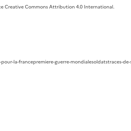
ence Creative Commons Attribution 4.0 International.
-pour-la-france
premiere-guerre-mondiale
soldats
traces-de-