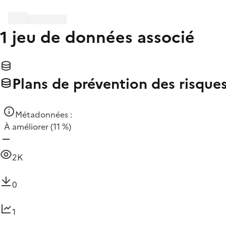
1 jeu de données associé
Plans de prévention des risque
Métadonnées :
À améliorer
(11 %)
2K
0
1