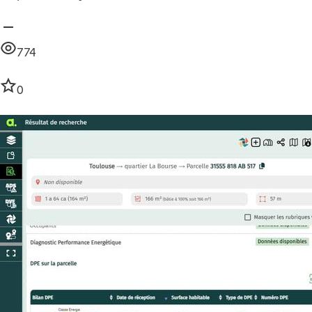
774
0