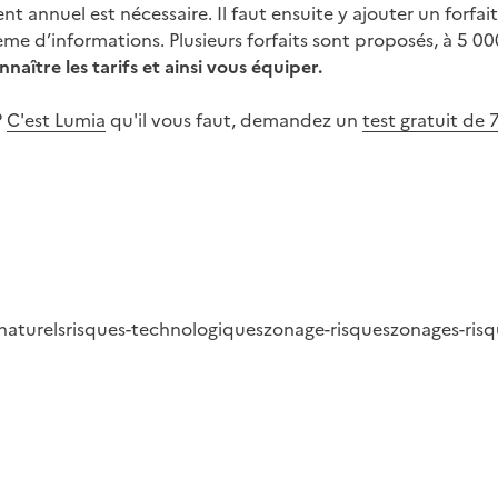
t annuel est nécessaire. Il faut ensuite y ajouter un forfa
me d’informations. Plusieurs forfaits sont proposés, à 5 0
aître les tarifs et ainsi vous équiper.
?
C'est Lumia
qu'il vous faut, demandez un
test gratuit de
naturels
risques-technologiques
zonage-risques
zonages-ris