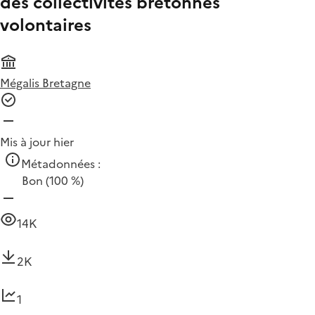
des collectivités bretonnes
volontaires
Mégalis Bretagne
Mis à jour hier
Métadonnées :
Bon
(100 %)
14K
2K
1