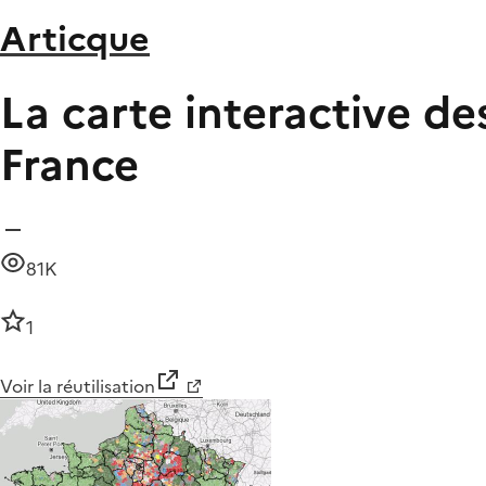
Articque
La carte interactive de
France
81K
1
Voir la réutilisation