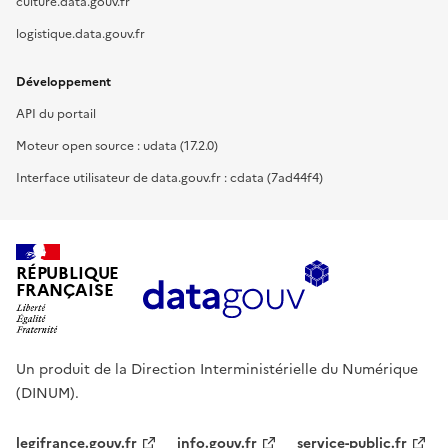
culture.data.gouv.fr
logistique.data.gouv.fr
Développement
API du portail
Moteur open source : udata (17.2.0)
Interface utilisateur de data.gouv.fr : cdata (7ad44f4)
RÉPUBLIQUE
FRANÇAISE
Un produit de la Direction Interministérielle du Numérique
(DINUM).
legifrance.gouv.fr
info.gouv.fr
service-public.fr