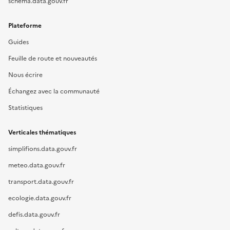
schema.data.gouv.fr
Plateforme
Guides
Feuille de route et nouveautés
Nous écrire
Échangez avec la communauté
Statistiques
Verticales thématiques
simplifions.data.gouv.fr
meteo.data.gouv.fr
transport.data.gouv.fr
ecologie.data.gouv.fr
defis.data.gouv.fr