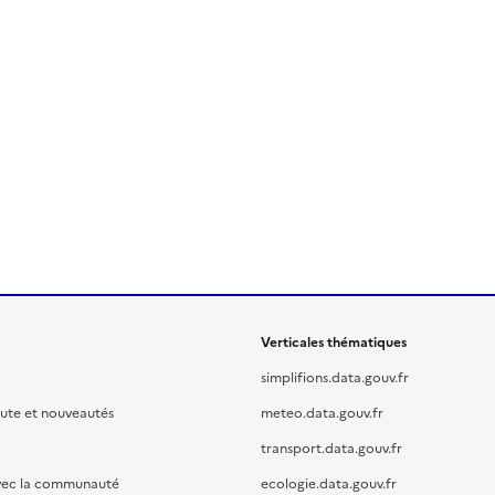
Verticales thématiques
simplifions.data.gouv.fr
oute et nouveautés
meteo.data.gouv.fr
transport.data.gouv.fr
vec la communauté
ecologie.data.gouv.fr