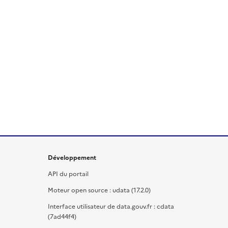
Développement
API du portail
Moteur open source : udata (17.2.0)
Interface utilisateur de data.gouv.fr : cdata
(7ad44f4)