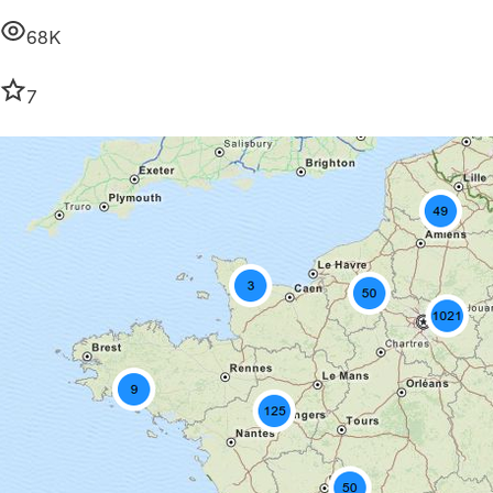
68K
7