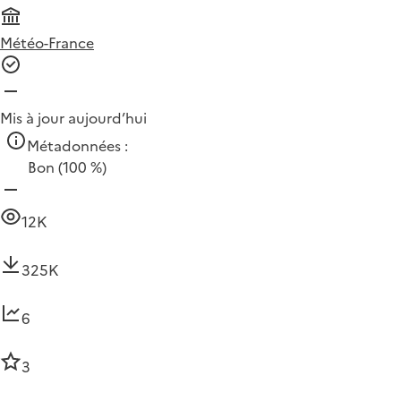
Météo-France
Mis à jour aujourd’hui
Métadonnées :
Bon
(100 %)
12K
325K
6
3