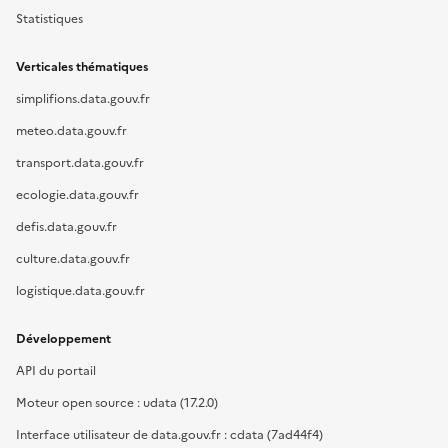
Statistiques
Verticales thématiques
simplifions.data.gouv.fr
meteo.data.gouv.fr
transport.data.gouv.fr
ecologie.data.gouv.fr
defis.data.gouv.fr
culture.data.gouv.fr
logistique.data.gouv.fr
Développement
API du portail
Moteur open source : udata (17.2.0)
Interface utilisateur de data.gouv.fr : cdata (7ad44f4)