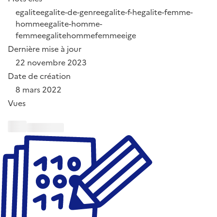
egalite
egalite-de-genre
egalite-f-h
egalite-femme-
homme
egalite-homme-
femme
egalitehommefemme
eige
Dernière mise à jour
22 novembre 2023
Date de création
8 mars 2022
Vues