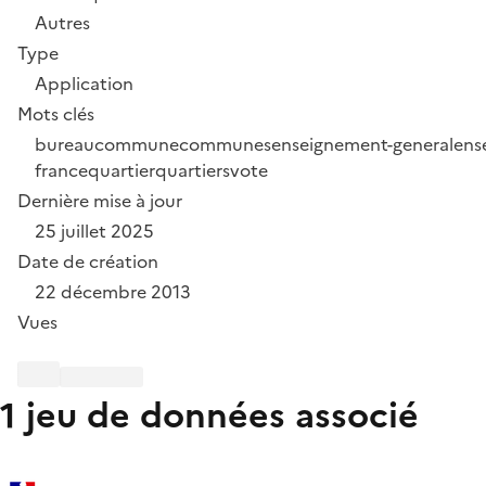
Autres
Type
Application
Mots clés
bureau
commune
communes
enseignement-general
ens
france
quartier
quartiers
vote
Dernière mise à jour
25 juillet 2025
Date de création
22 décembre 2013
Vues
1 jeu de données associé