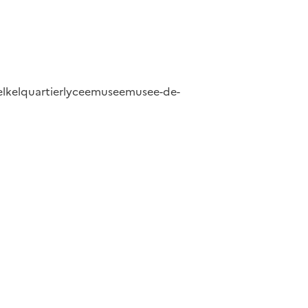
el
kelquartier
lycee
musee
musee-de-