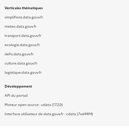
Verticales thématiques
simplifions.data.gouv.fr
meteo.data.gouv.fr
transport.data.gouv.fr
ecologie.data.gouv.fr
defis.data.gouv.fr
culture.data.gouv.fr
logistique.data.gouv.fr
Développement
API du portail
Moteur open source : udata (17.2.0)
Interface utilisateur de data.gouv.fr : cdata (7ad44f4)