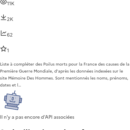
11K
2K
62
1
Liste à compléter des Poilus morts pour la France des causes de la
Première Guerre Mondiale, d'après les données indexées sur le
site Mémoire Des Hommes. Sont mentionnés les noms, prénoms,
dates et l…
Il n'y a pas encore d'API associées