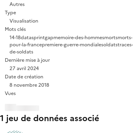
Autres
Type
Visualisation
Mots clés
14-18
datasprint
gap
memoire-des-hommes
morts
morts-
pour-la-france
premiere-guerre-mondiale
soldats
traces-
de-soldats
Dernière mise à jour
27 avril 2024
Date de création
8 novembre 2018
Vues
1 jeu de données associé