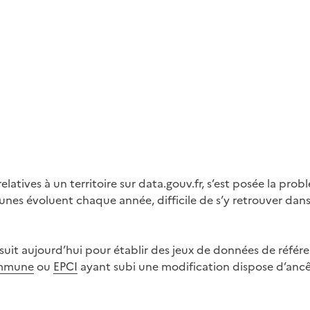
latives à un territoire sur data.gouv.fr, s’est posée la pro
 évoluent chaque année, difficile de s’y retrouver dans ce
uit aujourd’hui pour établir des jeux de données de référe
mmune
ou
EPCI
ayant subi une modification dispose d’anc