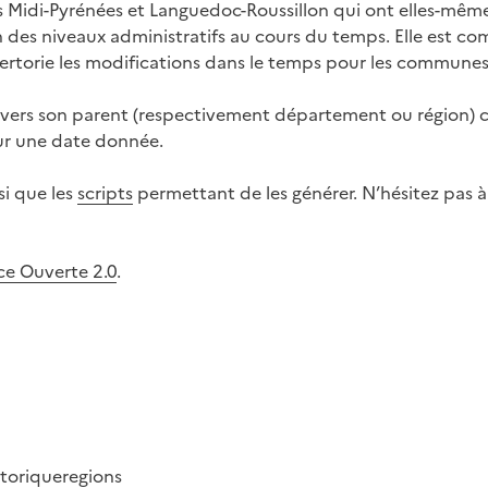
ns Midi-Pyrénées et Languedoc-Roussillon qui ont elles-même
n des niveaux administratifs au cours du temps. Elle est c
ertorie les modifications dans le temps pour les communes
ers son parent (respectivement département ou région) c
our une date donnée.
si que les
scripts
permettant de les générer. N’hésitez pas à
ce Ouverte 2.0
.
storique
regions