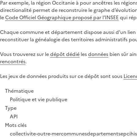
Par exemple, la région Occitanie à pour ancêtres les régio
directionalité permet de reconstruire le graphe d’évolutio
le
Code Officiel Géographique proposé par l’INSEE
qui rép
Chaque commune et département dispose aussi d’un lien v
reconstituer la généalogie des territoires administratifs p
Vous trouverez sur le
dépôt dédié
les
données
bien sûr ain
rencontrés
.
Les jeux de données produits sur ce dépôt sont sous
Licen
Thématique
Politique et vie publique
Type
API
Mots clés
collectivite-outre-mer
communes
departements
epci
hi