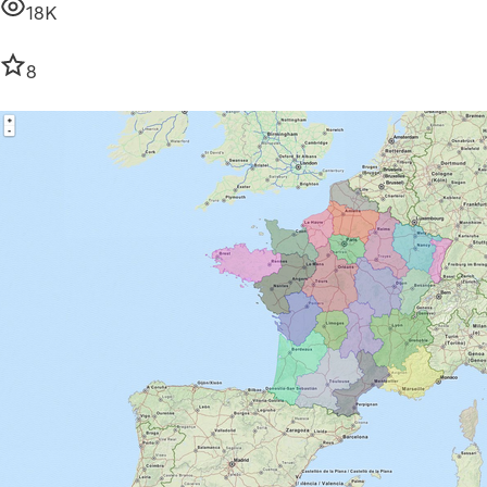
18K
8