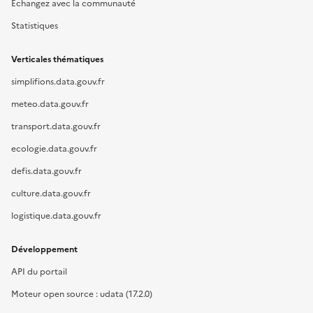
Échangez avec la communauté
Statistiques
Verticales thématiques
simplifions.data.gouv.fr
meteo.data.gouv.fr
transport.data.gouv.fr
ecologie.data.gouv.fr
defis.data.gouv.fr
culture.data.gouv.fr
logistique.data.gouv.fr
Développement
API du portail
Moteur open source : udata (17.2.0)