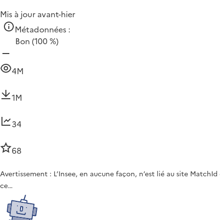
Mis à jour avant-hier
Métadonnées :
Bon
(100 %)
4M
1M
34
68
Avertissement : L’Insee, en aucune façon, n’est lié au site Match
ce…