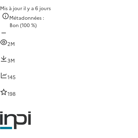
Mis à jour il y a 6 jours
Métadonnées :
Bon
(100 %)
2M
3M
145
198