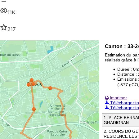
11K
217