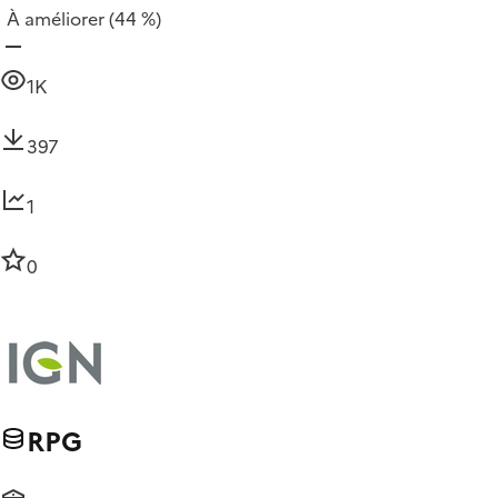
À améliorer
(44 %)
1K
397
1
0
RPG