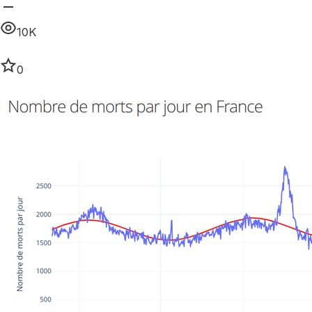
10K
0