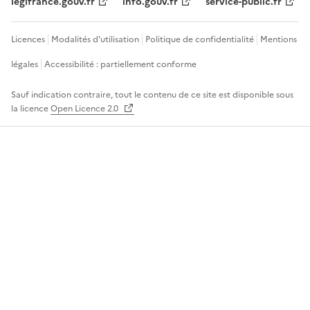
legifrance.gouv.fr
info.gouv.fr
service-public.fr
Licences
Modalités d'utilisation
Politique de confidentialité
Mentions
légales
Accessibilité : partiellement conforme
Sauf indication contraire, tout le contenu de ce site est disponible sous
la licence
Open Licence 2.0