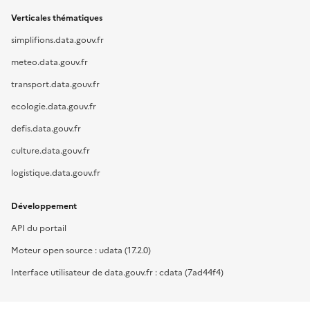
Verticales thématiques
simplifions.data.gouv.fr
meteo.data.gouv.fr
transport.data.gouv.fr
ecologie.data.gouv.fr
defis.data.gouv.fr
culture.data.gouv.fr
logistique.data.gouv.fr
Développement
API du portail
Moteur open source : udata (17.2.0)
Interface utilisateur de data.gouv.fr : cdata (7ad44f4)