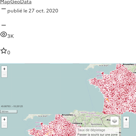
MapGeoData
publié le 27 oct. 2020
3K
0