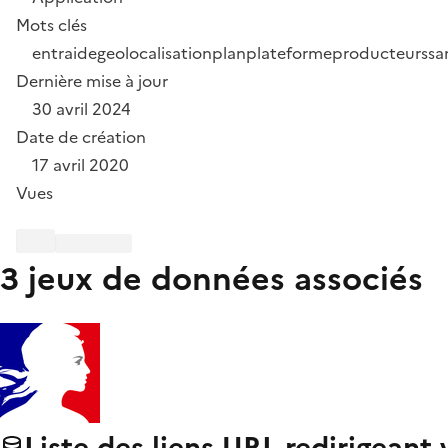
Mots clés
entraide
geolocalisation
plan
plateforme
producteurs
sa
Dernière mise à jour
30 avril 2024
Date de création
17 avril 2020
Vues
3 jeux de données associés
Liste des liens URL redirigeant