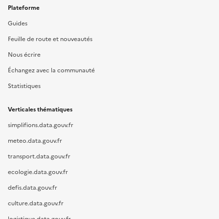
Plateforme
Guides
Feuille de route et nouveautés
Nous écrire
Échangez avec la communauté
Statistiques
Verticales thématiques
simplifions.data.gouv.fr
meteo.data.gouv.fr
transport.data.gouv.fr
ecologie.data.gouv.fr
defis.data.gouv.fr
culture.data.gouv.fr
logistique.data.gouv.fr