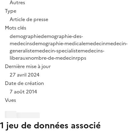
Autres
Type
Article de presse
Mots clés
demographie
demographie-des-
medecins
demographie-medicale
medecin
medecin-
generaliste
medecin-specialiste
medecins-
liberaux
nombre-de-medecin
rpps
Dernière mise à jour
27 avril 2024
Date de création
7 août 2014
Vues
1 jeu de données associé