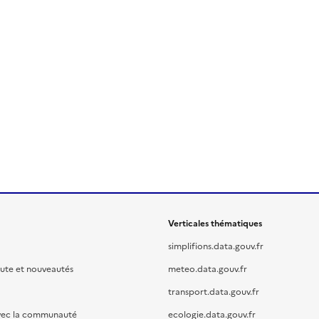
Verticales thématiques
simplifions.data.gouv.fr
oute et nouveautés
meteo.data.gouv.fr
transport.data.gouv.fr
vec la communauté
ecologie.data.gouv.fr