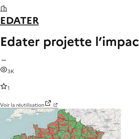
EDATER
Edater projette l’impa
3K
1
Voir la réutilisation