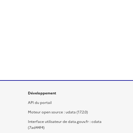
Développement
API du portail
Moteur open source : udata (17.2.0)
Interface utilisateur de data.gouv.fr : cdata
(7ad44f4)