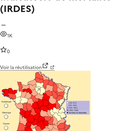
(IRDES)
1K
0
Voir la réutilisation