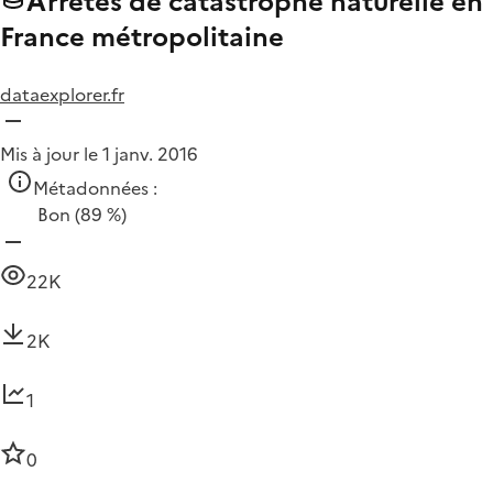
Arrêtés de catastrophe naturelle en
France métropolitaine
dataexplorer.fr
Mis à jour le 1 janv. 2016
Métadonnées :
Bon
(89 %)
22K
2K
1
0