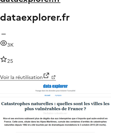
dataexplorer.fr
3K
25
Voir la réutilisation