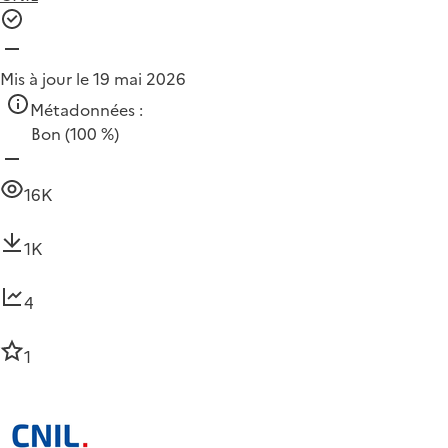
Mis à jour le 19 mai 2026
Métadonnées :
Bon
(100 %)
16K
1K
4
1