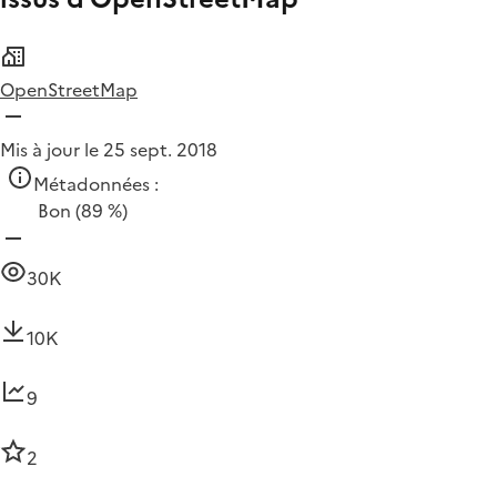
OpenStreetMap
Mis à jour le 25 sept. 2018
Métadonnées :
Bon
(89 %)
30K
10K
9
2