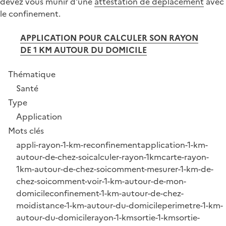
devez vous munir d'une
attestation de déplacement
avec
le confinement.
APPLICATION POUR CALCULER SON RAYON
DE 1 KM AUTOUR DU DOMICILE
Thématique
Santé
Type
Application
Mots clés
appli-rayon-1-km-reconfinement
application-1-km-
autour-de-chez-soi
calculer-rayon-1km
carte-rayon-
1km-autour-de-chez-soi
comment-mesurer-1-km-de-
chez-soi
comment-voir-1-km-autour-de-mon-
domicile
confinement-1-km-autour-de-chez-
moi
distance-1-km-autour-du-domicile
perimetre-1-km-
autour-du-domicile
rayon-1-km
sortie-1-km
sortie-