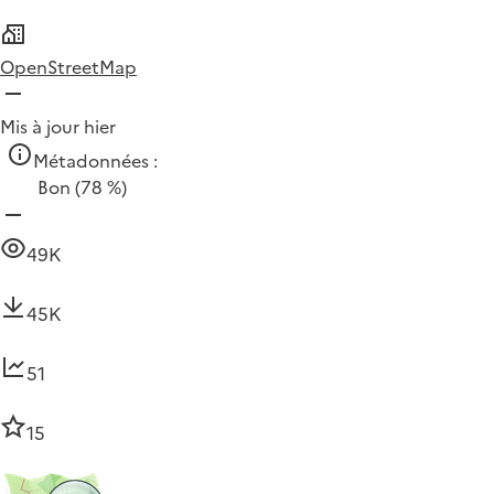
OpenStreetMap
Mis à jour hier
Métadonnées :
Bon
(78 %)
49K
45K
51
15