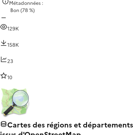
Métadonnées :
Bon
(78 %)
129K
158K
23
10
Cartes des régions et départements
issus d'OpenStreetMap