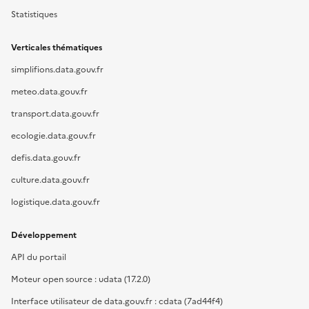
Statistiques
Verticales thématiques
simplifions.data.gouv.fr
meteo.data.gouv.fr
transport.data.gouv.fr
ecologie.data.gouv.fr
defis.data.gouv.fr
culture.data.gouv.fr
logistique.data.gouv.fr
Développement
API du portail
Moteur open source : udata (17.2.0)
Interface utilisateur de data.gouv.fr : cdata (7ad44f4)