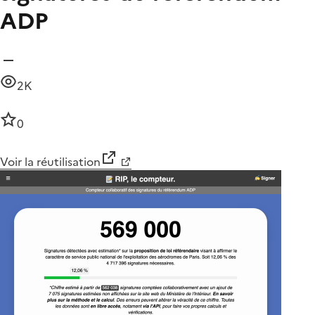
ADP
2K
0
Voir la réutilisation