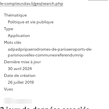
le-compteur.dav.li/geo/search.php
Thématique
Politique et vie publique
Type
Application
Mots clés
adp
adprip
aerodromes-de-paris
aeroports-de-
paris
nouvelles-communes
referendum
rip
Dernière mise à jour
30 avril 2024
Date de création
26 juillet 2019
Vues