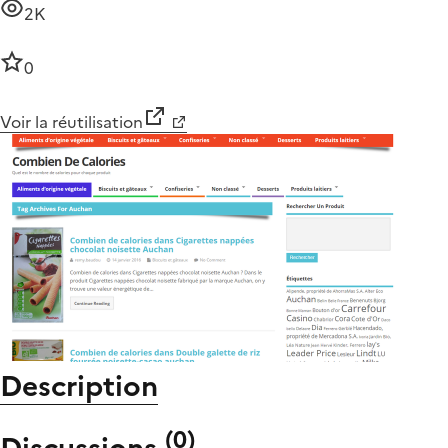
2K
0
Voir la réutilisation
Description
(
0
)
Discussions