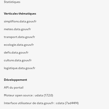
Statistiques
Verticales thématiques
simplifions.data.gouv.fr
meteo.data.gouv.fr
transport.data.gouv.fr
ecologie.data.gouv.fr
defis.data.gouv.fr
culture.data.gouv.fr
logistique.data.gouv.fr
Développement
API du portail
Moteur open source : udata (17.2.0)
Interface utilisateur de data.gouv.fr : cdata (7ad44f4)