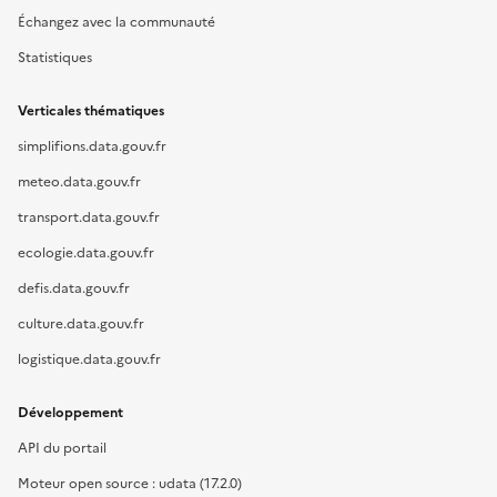
Échangez avec la communauté
Statistiques
Verticales thématiques
simplifions.data.gouv.fr
meteo.data.gouv.fr
transport.data.gouv.fr
ecologie.data.gouv.fr
defis.data.gouv.fr
culture.data.gouv.fr
logistique.data.gouv.fr
Développement
API du portail
Moteur open source : udata (17.2.0)