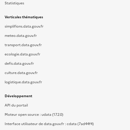
Statistiques
Verticales thématiques
simplifions.data.gouv.fr
meteo.data.gouv.fr
transport.data.gouv.fr
ecologie.data.gouv.fr
defis.data.gouv.fr
culture.data.gouv.fr
logistique.data.gouv.fr
Développement
API du portail
Moteur open source : udata (17.2.0)
Interface utilisateur de data.gouv.fr : cdata (7ad44f4)