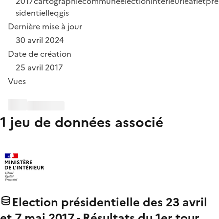
2017
cartographie
commune
election
interieur
leaflet
pre
sidentielle
qgis
Dernière mise à jour
30 avril 2024
Date de création
25 avril 2017
Vues
1 jeu de données associé
Election présidentielle des 23 avril
et 7 mai 2017 - Résultats du 1er tour