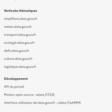
Verticales thématiques
simplifions.data.gouv.fr
meteo.data.gouv.fr
transport.data.gouv.fr
ecologie.data.gouv.fr
defis.data.gouv.fr
culture.data.gouv.fr
logistique.data.gouv.fr
Développement
API du portail
Moteur open source : udata (17.2.0)
Interface utilisateur de data.gouv.fr : cdata (7ad44f4)