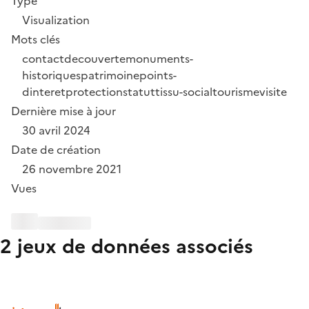
Type
Visualization
Mots clés
contact
decouverte
monuments-
historiques
patrimoine
points-
dinteret
protection
statut
tissu-social
tourisme
visite
Dernière mise à jour
30 avril 2024
Date de création
26 novembre 2021
Vues
2 jeux de données associés