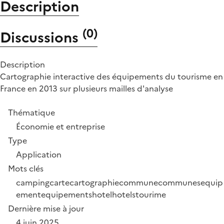
Description
(
0
)
Discussions
Description
Cartographie interactive des équipements du tourisme en
France en 2013 sur plusieurs mailles d'analyse
Thématique
Économie et entreprise
Type
Application
Mots clés
camping
carte
cartographie
commune
communes
equip
ement
equipements
hotel
hotels
tourime
Dernière mise à jour
4 juin 2025