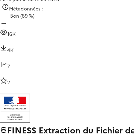
Métadonnées :
Bon
(89 %)
16K
4K
7
2
FINESS Extraction du Fichier d