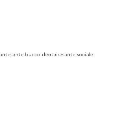
ante
sante-bucco-dentaire
sante-sociale