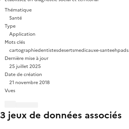
Thématique
Santé
Type
Application
Mots clés
cartographie
dentistes
desertsmedicaux
e-sante
ehpad
s
Dernière mise à jour
25 juillet 2025
Date de création
21 novembre 2018
Vues
3 jeux de données associés