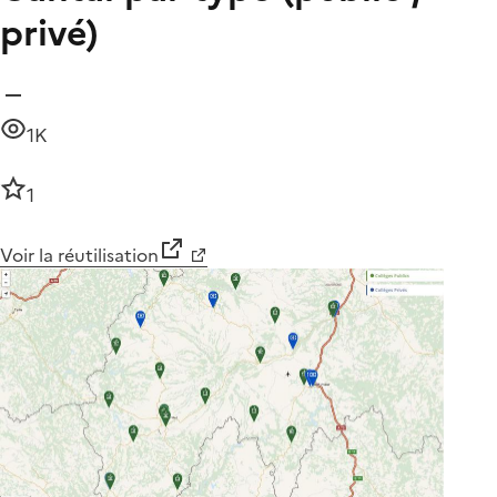
privé)
1K
1
Voir la réutilisation