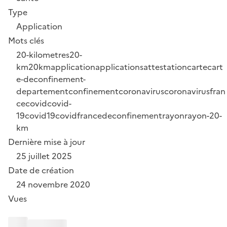
Type
Application
Mots clés
20-kilometres
20-
km
20km
application
applications
attestation
carte
cart
e-deconfinement-
departement
confinement
coronavirus
coronavirusfran
ce
covid
covid-
19
covid19
covidfrance
deconfinement
rayon
rayon-20-
km
Dernière mise à jour
25 juillet 2025
Date de création
24 novembre 2020
Vues