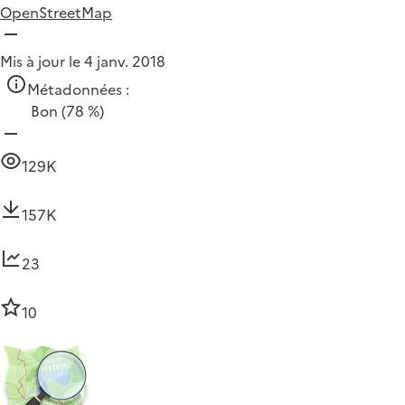
OpenStreetMap
Mis à jour le 4 janv. 2018
Métadonnées :
Bon
(78 %)
129K
157K
23
10