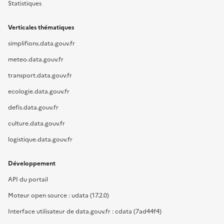
Statistiques
Verticales thématiques
simplifions.data.gouv.fr
meteo.data.gouv.fr
transport.data.gouv.fr
ecologie.data.gouv.fr
defis.data.gouv.fr
culture.data.gouv.fr
logistique.data.gouv.fr
Développement
API du portail
Moteur open source : udata (17.2.0)
Interface utilisateur de data.gouv.fr : cdata (7ad44f4)