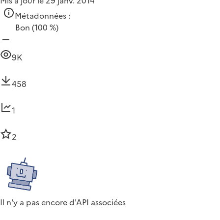
Mis à jour le 29 janv. 2014
Métadonnées :
Bon
(100 %)
9K
458
1
2
Il n'y a pas encore d'API associées