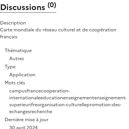
(
0
)
Discussions
Description
Carte mondiale du réseau culturel et de coopération
français
Thématique
Autres
Type
Application
Mots clés
campusfrance
cooperation-
internationale
education
enseignement
enseignement-
superieur
ifre
organisation-culturelle
promotion-des-
echanges
recherche
Dernière mise à jour
30 avril 2024