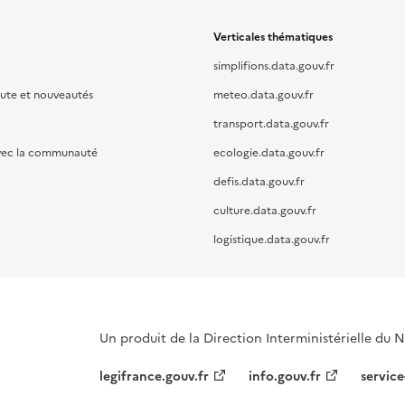
Verticales thématiques
simplifions.data.gouv.fr
oute et nouveautés
meteo.data.gouv.fr
transport.data.gouv.fr
vec la communauté
ecologie.data.gouv.fr
defis.data.gouv.fr
culture.data.gouv.fr
logistique.data.gouv.fr
Un produit de la Direction Interministérielle du
legifrance.gouv.fr
info.gouv.fr
service