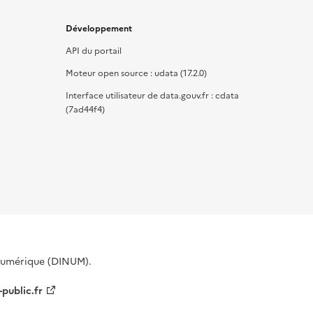
Développement
API du portail
Moteur open source : udata (17.2.0)
Interface utilisateur de data.gouv.fr : cdata
(7ad44f4)
 Numérique (DINUM).
-public.fr