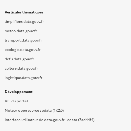
Verticales thématiques
simplifions.data.gouv.fr
meteo.data.gouv.fr
transport.data.gouv.fr
ecologie.data.gouv.fr
defis.data.gouv.fr
culture.data.gouv.fr
logistique.data.gouv.fr
Développement
API du portail
Moteur open source : udata (17.2.0)
Interface utilisateur de data.gouv.fr : cdata (7ad44f4)