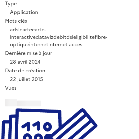
Type
Application
Mots clés
adsl
carte
carte-
interactive
dataviz
debit
dsl
eligibilite
fibre-
optique
internet
internet-acces
Dernière mise à jour
28 avril 2024
Date de création
22 juillet 2015
Vues