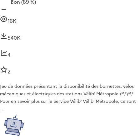
Bon
(89 %)
16K
540K
4
2
Jeu de données présentant la disponibilité des bornettes, vélos
mécaniques et électriques des stations Vélib’ Métropole.\*\*\*\*
Pour en savoir plus sur le Service Vélib' Vélib’ Métropole, ce sont
…