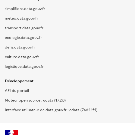
simplifions.data.gouv.fr
meteo.data.gouv.fr
transport.data.gouv.fr
ecologie.data.gouv.fr
defis.data.gouv.fr
culture.data.gouv.fr
logistique.data.gouv.fr
Développement
API du portail
Moteur open source : udata (17.2.0)
Interface utilisateur de data.gouv.fr : cdata (7ad44f4)