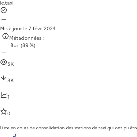
le.taxi
Mis à jour le 7 févr. 2024
Métadonnées :
Bon
(89 %)
5K
3K
1
0
Liste en cours de consolidation des stations de taxi qui ont pu êtr