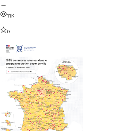
11K
0