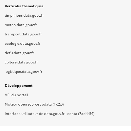
Verticales thématiques
simplifions.data.gouv.fr
meteo.data.gouv.fr
transport.data.gouv.fr
ecologie.data.gouv.fr
defis.data.gouv.fr
culture.data.gouv.fr
logistique.data.gouv.fr
Développement
API du portail
Moteur open source : udata (17.2.0)
Interface utilisateur de data.gouv.fr : cdata (7ad44f4)