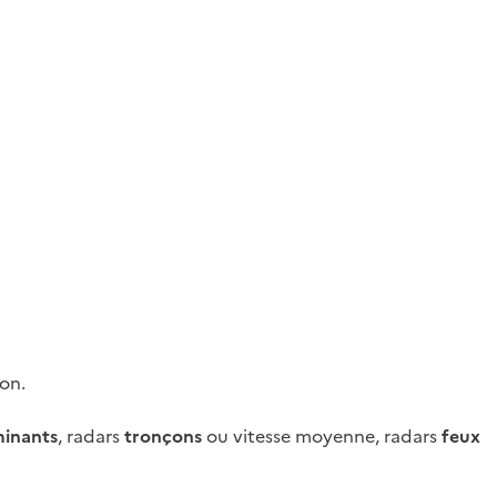
ion.
minants
, radars
tronçons
ou vitesse moyenne, radars
feux