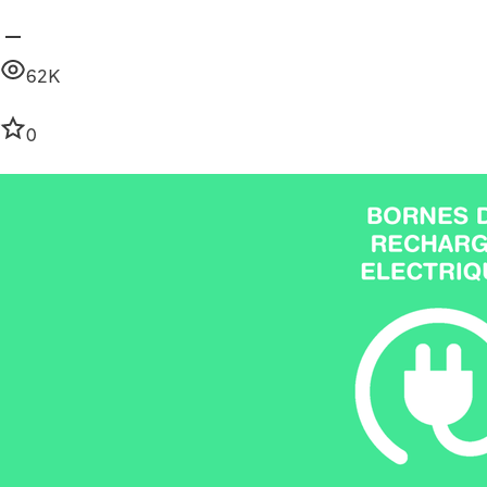
62K
0