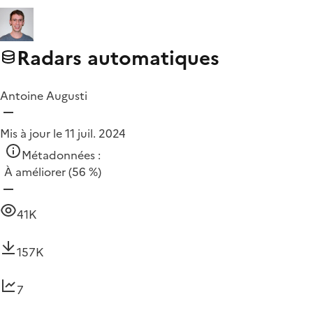
Radars automatiques
Antoine Augusti
Mis à jour le 11 juil. 2024
Métadonnées :
À améliorer
(56 %)
41K
157K
7