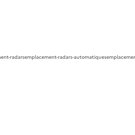
ent-radars
emplacement-radars-automatiques
emplacement