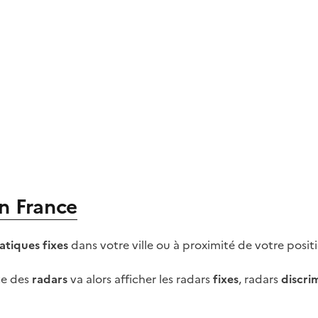
n France
tiques fixes
dans votre ville ou à proximité de votre posit
rte des
radars
va alors afficher les radars
fixes
, radars
discri