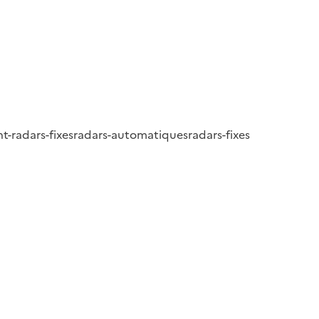
-radars-fixes
radars-automatiques
radars-fixes