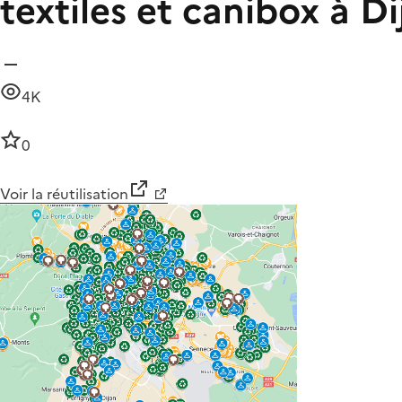
textiles et canibox à D
4K
0
Voir la réutilisation