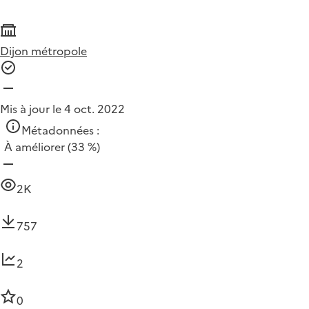
Dijon métropole
Mis à jour le 4 oct. 2022
Métadonnées :
À améliorer
(33 %)
2K
757
2
0