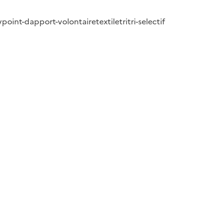
v
point-dapport-volontaire
textile
tri
tri-selectif