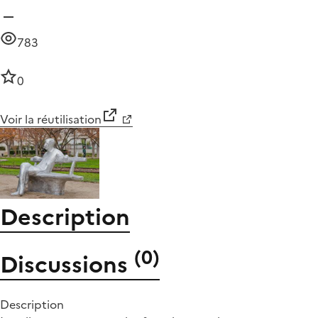
783
0
Voir la réutilisation
Description
(
0
)
Discussions
Description