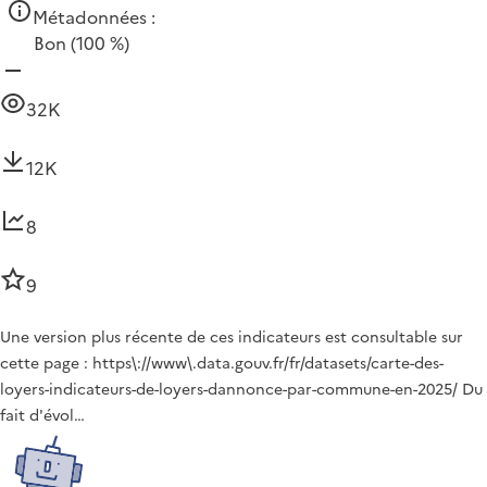
Métadonnées :
Bon
(100 %)
32K
12K
8
9
Une version plus récente de ces indicateurs est consultable sur
cette page : https\://www\.data.gouv.fr/fr/datasets/carte-des-
loyers-indicateurs-de-loyers-dannonce-par-commune-en-2025/ Du
fait d'évol…