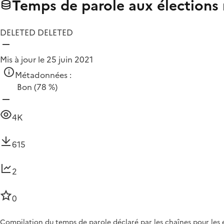
Temps de parole aux élections
DELETED DELETED
Mis à jour le 25 juin 2021
Métadonnées :
Bon
(78 %)
4K
615
2
0
Compilation du temps de parole déclaré par les chaînes pour les é